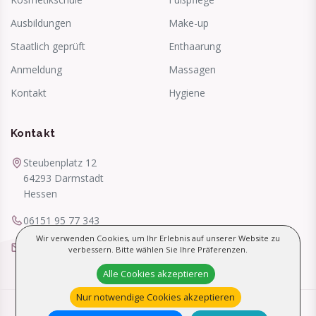
Ausbildungen
Make-up
Staatlich geprüft
Enthaarung
Anmeldung
Massagen
Kontakt
Hygiene
Kontakt
Steubenplatz 12
64293 Darmstadt
Hessen
06151 95 77 343
Wir verwenden Cookies, um Ihr Erlebnis auf unserer Website zu
info@kosmetikschule-jaeger.de
verbessern. Bitte wählen Sie Ihre Präferenzen.
Alle Cookies akzeptieren
Nur notwendige Cookies akzeptieren
©
Kosmetikschule Jäger
· Alle Rechte vorbehalten